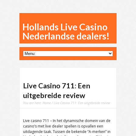
Hollands Live Casino
Nederlandse dealers!
Live Casino 711: Een
uitgebreide review
You are here:
Home
/ Live Casino 711: Een uitgebreide review
Live casino 711 – In het dynamische domein van de
casino’s met live dealer spellen is opvallen een
uitdagende taak. Tussen de bekende “A-merken” in