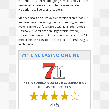
Nederland, is het relatief jonge live casino 711 erin
geslaagd om de aandacht te trekken van de
Nederlandse live casino spelers.
Met een scala aan live dealer tafelspellen biedt 711
een live casino ervaring die de spanning van een
fysiek casino perfect nabootst. Het Nederlandse
Casino 711 verdient een uitgebreide review,
daarom nemen wij je in deze review van casino 711
mee in het live casino dat aan een opmars bezig is
in Nederland.
711 LIVE CASINO ONLINE
711 NEDERLANDS LIVE CASINO met
BELGISCHE ROOTS
4/5