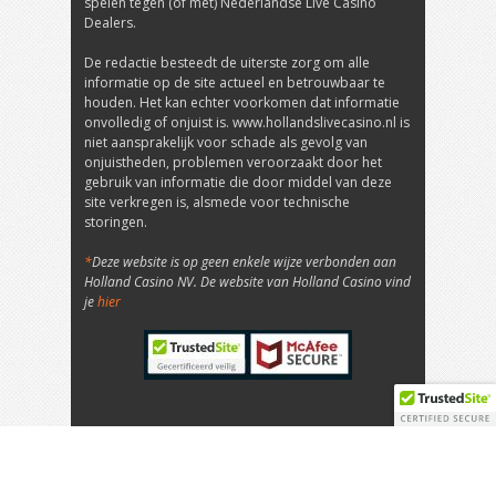
spelen tegen (of met) Nederlandse Live Casino
Dealers.
De redactie besteedt de uiterste zorg om alle
informatie op de site actueel en betrouwbaar te
houden. Het kan echter voorkomen dat informatie
onvolledig of onjuist is. www.hollandslivecasino.nl is
niet aansprakelijk voor schade als gevolg van
onjuistheden, problemen veroorzaakt door het
gebruik van informatie die door middel van deze
site verkregen is, alsmede voor technische
storingen.
*
Deze website is op geen enkele wijze verbonden aan
Holland Casino NV. De website van Holland Casino vind
je
hier
© 2021 www.hollandslivecasino.nl