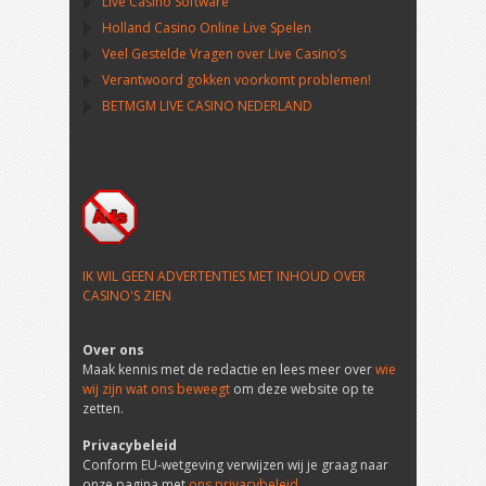
Live Casino Software
Holland Casino Online Live Spelen
Veel Gestelde Vragen over Live Casino’s
Verantwoord gokken voorkomt problemen!
BETMGM LIVE CASINO NEDERLAND
IK WIL GEEN ADVERTENTIES MET INHOUD OVER
CASINO'S ZIEN
Over ons
Maak kennis met de redactie en lees meer over
wie
wij zijn wat ons beweegt
om deze website op te
zetten.
Privacybeleid
Conform EU-wetgeving verwijzen wij je graag naar
onze pagina met
ons privacybeleid
.