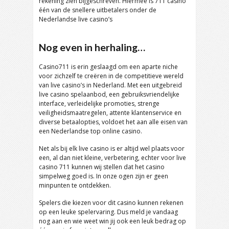
rekening zien bijgeschreven. Hiermee is 711 casino
één van de snellere uitbetalers onder de
Nederlandse live casino’s
Nog even in herhaling…
Casino711 is erin geslaagd om een aparte niche
voor zichzelf te creëren in de competitieve wereld
van live casino’s in Nederland. Met een uitgebreid
live casino spelaanbod, een gebruiksvriendelijke
interface, verleidelijke promoties, strenge
veiligheidsmaatregelen, attente klantenservice en
diverse betaalopties, voldoet het aan alle eisen van
een Nederlandse top online casino.
Net als bij elk live casino is er altijd wel plaats voor
een, al dan niet kleine, verbetering, echter voor live
casino 711 kunnen wij stellen dat het casino
simpelweg goed is. In onze ogen zijn er geen
minpunten te ontdekken.
Spelers die kiezen voor dit casino kunnen rekenen
op een leuke spelervaring. Dus meld je vandaag
nog aan en wie weet win jij ook een leuk bedrag op