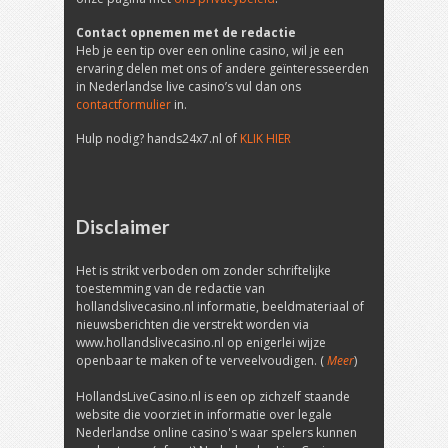
Contact opnemen met de redactie
Heb je een tip over een online casino, wil je een
ervaring delen met ons of andere geïnteresseerden
in Nederlandse live casino’s vul dan ons
contactformulier
in.
Hulp nodig? hands24x7.nl of
KLIK HIER
Disclaimer
Het is strikt verboden om zonder schriftelijke
toestemming van de redactie van
hollandslivecasino.nl informatie, beeldmateriaal of
nieuwsberichten die verstrekt worden via
www.hollandslivecasino.nl op enigerlei wijze
openbaar te maken of te verveelvoudigen. (
Meer
)
HollandsLiveCasino.nl is een op zichzelf staande
website die voorziet in informatie over legale
Nederlandse online casino's waar spelers kunnen