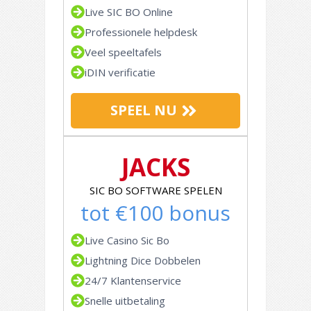
Live SIC BO Online
Professionele helpdesk
Veel speeltafels
iDIN verificatie
SPEEL NU
JACKS
SIC BO SOFTWARE SPELEN
tot €100 bonus
Live Casino Sic Bo
Lightning Dice Dobbelen
24/7 Klantenservice
Snelle uitbetaling