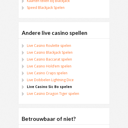
Kaarten tellen bij Blackjack
Speed Blackjack Spelen
Andere live casino spellen
Live Casino Roulette spelen
Live Casino Blackjack Spelen
Live Casino Baccarat spelen
Live Casino Hold’em spelen
Live Casino Craps spelen
Live Dobbelen Lightning Dice
Live Casino Sic Bo spelen
Live Casino Dragon Tiger spelen
Betrouwbaar of niet?