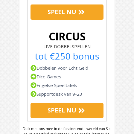
SPEEL NU
CIRCUS
LIVE DOBBELSPELLEN
tot €250 bonus
Dobbelen voor Echt Geld
Dice Games
Engelse Speeltafels
Supportdesk van 9-23
SPEEL NU
Duik met ons mee in de fascinerende wereld van Sic