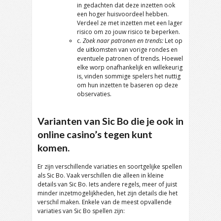
in gedachten dat deze inzetten ook
een hoger huisvoordeel hebben.
Verdeel ze met inzetten met een lager
risico om zo jouw risico te beperken.
c.
Zoek naar patronen en trends:
Let op
de uitkomsten van vorige rondes en
eventuele patronen of trends. Hoewel
elke worp onafhankelijk en willekeurig
is, vinden sommige spelers het nuttig
om hun inzetten te baseren op deze
observaties.
Varianten van Sic Bo die je ook in
online casino’s tegen kunt
komen.
Er zijn verschillende variaties en soortgelijke spellen
als Sic Bo. Vaak verschillen die alleen in kleine
details van Sic Bo. Iets andere regels, meer of juist
minder inzetmogelijkheden, het zijn details die het
verschil maken. Enkele van de meest opvallende
variaties van Sic Bo spellen zijn: