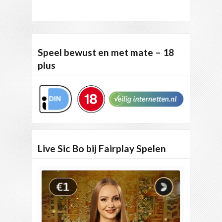
Speel bewust en met mate – 18
plus
Live Sic Bo bij Fairplay Spelen