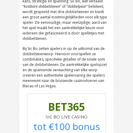
kans, strategie en spanning. Sic Bo, wat vertaald
“
kostbare dobbelstenen
” of “
dobbelpaar
” betekent,
wordt gespeeld met drie dobbelstenen en biedt
een groot aantal inzetmogelijkheden voor elk type
speler. De eenvoudige, maar veelzijdige, aard van
het spel maakt het een aantrekkelijke keuze voor
iedereen die gefascineerd is door spelletjes met
dobbelstenen.
Bij Sic Bo zetten spelers in op de uitkomst van de
dobbelsteenworp. Hiervoor voorspellen ze
combinaties, specifieke getallen of de totale som
van de dobbelstenen. De aantrekkelijke spelopzet
en de spannende verwachting van elke worp
creëren een authentieke spelervaring die spelers
meeneemt naar de bruisende casinovloeren van
Macau of Las Vegas.
BET365
SIC BO LIVE CASINO
tot €100 bonus