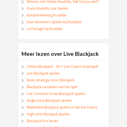
Winnen met Online Roulette, lukt het jou wel?!
Frans Roulette Live Spelen
Kansberekening Roulette
Even Nummers Spelen bij Roulette
La Partage bij Roulette
Meer lezen over Live Blackjack
Online Blackjack – Nr.1 Live Casino Kaartspel
Live Blackjack Spelen
Basis strategie voor Blackjack
Blackjack varianten van het spel
Live Common Draw Blackjack spelen
Single Deck Blackjack spelen
MultiHand Blackjack spelen in het live casino
High Limit Blackjack Spelen
Blackjack Pro Series