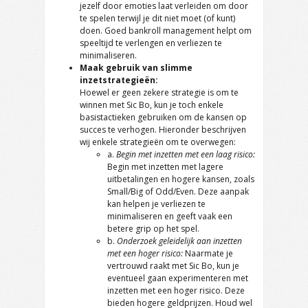
jezelf door emoties laat verleiden om door
te spelen terwijl je dit niet moet (of kunt)
doen. Goed bankroll management helpt om
speeltijd te verlengen en verliezen te
minimaliseren.
Maak gebruik van slimme
inzetstrategieën:
Hoewel er geen zekere strategie is om te
winnen met Sic Bo, kun je toch enkele
basistactieken gebruiken om de kansen op
succes te verhogen. Hieronder beschrijven
wij enkele strategieën om te overwegen:
a.
Begin met inzetten met een laag risico:
Begin met inzetten met lagere
uitbetalingen en hogere kansen, zoals
Small/Big of Odd/Even. Deze aanpak
kan helpen je verliezen te
minimaliseren en geeft vaak een
betere grip op het spel.
b.
Onderzoek geleidelijk aan inzetten
met een hoger risico:
Naarmate je
vertrouwd raakt met Sic Bo, kun je
eventueel gaan experimenteren met
inzetten met een hoger risico. Deze
bieden hogere geldprijzen. Houd wel