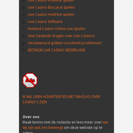
Live Casino Roulette spelen
Live Casino Baccarat spelen
Live Casino Hold’em spelen
Live Casino Software
Holland Casino Online Live Spelen
Veel Gestelde Vragen over Live Casino’s
Verantwoord gokken voorkomt problemen!
BETMGM LIVE CASINO NEDERLAND
IK WIL GEEN ADVERTENTIES MET INHOUD OVER
CASINO'S ZIEN
Over ons
Maak kennis met de redactie en lees meer over
wie
wij zijn wat ons beweegt
om deze website op te
zetten.