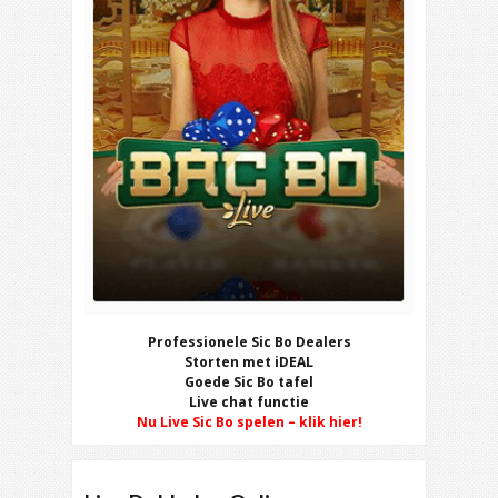
Professionele Sic Bo Dealers
Storten met iDEAL
Goede Sic Bo tafel
Live chat functie
Nu Live Sic Bo spelen – klik hier!