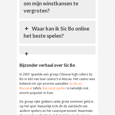
om mijn winstkansen te
vergroten?
Waar kan ik Sic Bo online
het beste spelen?
Bijzonder verhaal over Sic Bo
In 2007 speelde een groep Chinese high rollers Sic
Bo in één van luxe casino’s in Macau. Het casino was
bekend om zijn enorme aantallen
Sic Bo en
Baccarat
tafels.
Baccarat spelen
is namelijk ook
enorm populair in Azie.
De groep rijke gokkers zette grote sommen geld in
op het spel. Natuurlijk trok dit de aandacht van
andere spelers en het casinopersoneel. Naarmate