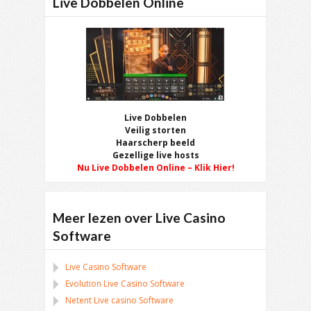
Live Dobbelen Online
Live Dobbelen
Veilig storten
Haarscherp beeld
Gezellige live hosts
Nu Live Dobbelen Online – Klik Hier!
Meer lezen over Live Casino
Software
Live Casino Software
Evolution Live Casino Software
Netent Live casino Software