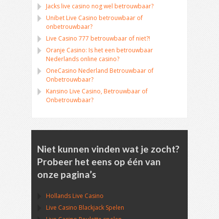
Jacks live casino nog wel betrouwbaar?
Unibet Live Casino betrouwbaar of
onbetrouwbaar?
Live Casino 777 betrouwbaar of niet?!
Oranje Casino: Is het een betrouwbaar
Nederlands online casino?
OneCasino Nederland Betrouwbaar of
Onbetrouwbaar?
Kansino Live Casino, Betrouwbaar of
Onbetrouwbaar?
Niet kunnen vinden wat je zocht?
Probeer het eens op één van
onze pagina’s
Hollands Live Casino
Live Casino Blackjack Spelen