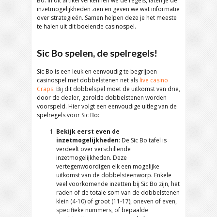
Bo. In dit artikel verkennen we de regels, laten je de
inzetmogelijkheden zien en geven we wat informatie
over strategieën. Samen helpen deze je het meeste
te halen uit dit boeiende casinospel.
Sic Bo spelen, de spelregels!
Sic Bo is een leuk en eenvoudig te begrijpen
casinospel met dobbelstenen net als
live casino
Craps
. Bij dit dobbelspel moet de uitkomst van drie,
door de dealer, gerolde dobbelstenen worden
voorspeld. Hier volgt een eenvoudige uitleg van de
spelregels voor Sic Bo:
Bekijk eerst even de
inzetmogelijkheden
: De Sic Bo tafel is
verdeelt over verschillende
inzetmogelijkheden. Deze
vertegenwoordigen elk een mogelijke
uitkomst van de dobbelsteenworp. Enkele
veel voorkomende inzetten bij Sic Bo zijn, het
raden of de totale som van de dobbelstenen
klein (4-10) of groot (11-17), oneven of even,
specifieke nummers, of bepaalde