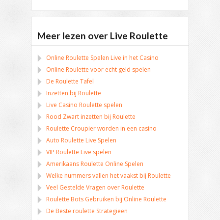
Meer lezen over Live Roulette
Online Roulette Spelen Live in het Casino
Online Roulette voor echt geld spelen
De Roulette Tafel
Inzetten bij Roulette
Live Casino Roulette spelen
Rood Zwart inzetten bij Roulette
Roulette Croupier worden in een casino
Auto Roulette Live Spelen
VIP Roulette Live spelen
Amerikaans Roulette Online Spelen
Welke nummers vallen het vaakst bij Roulette
Veel Gestelde Vragen over Roulette
Roulette Bots Gebruiken bij Online Roulette
De Beste roulette Strategieën