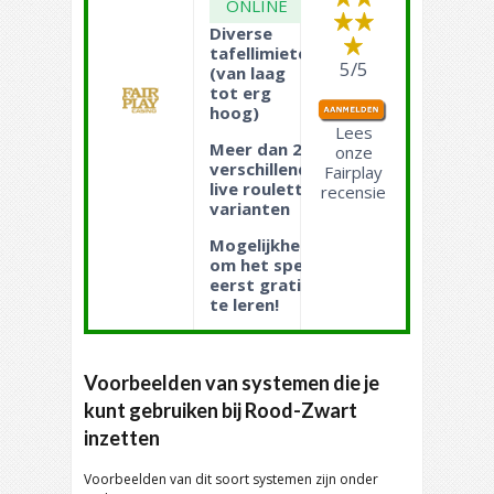
ONLINE
Diverse
tafellimieten
5/5
(van laag
tot erg
hoog)
Lees
Meer dan 20
onze
verschillende
Fairplay
live roulette
recensie
varianten
Mogelijkheden
om het spel
eerst gratis
te leren!
Voorbeelden van systemen die je
kunt gebruiken bij Rood-Zwart
inzetten
Voorbeelden van dit soort systemen zijn onder