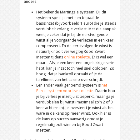
andere:
Het bekende Martingale systeem. Bij dit
systeem speel je met een bepaalde
basisinzet (bijvoorbeeld 1 euro) die je steeds
verdubbelt zolang je verliest. Met die aanpak
weet je zeker dat je bij de eerstvolgende
winst al je voorgaande verliezen in een keer
compenseert. En de eerstvolgende winst is
natuurlijk nooit ver weg bij Rood Zwart
inzetten tijdens
online roulette
. Er is wel een
maar… Als je een keer een ongelukkige serie
hebt, kan je inzet toch heel snel oplopen. Zo
hoog, dat je bankroll opraakt of je de
tafellimiet van het casino overschrijdt.
Een ander vaak genoemd systeem is
het
Paroli systeem voor live roulette
. Daarin hou
je bij verlies je inzet juist beperkt, maar ga je
verdubbelen bij winst (maximaal zo’n 2 of 3
keer achtereen). Je investeert je winst als het
ware in de kans op meer winst. Ook hier is
de kans op succes aanwezig omdat je
regelmatig zult winnen bij Rood Zwart
inzetten.