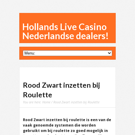
Hollands Live Casino
Nederlandse dealers!
Rood Zwart inzetten bij
Roulette
You are here:
Home
/ Rood Zwart inzetten bij Roulette
Rood Zwart inzetten bij roulette is een van de
vaak genoemde systemen die worden
gebruikt om bij roulette zo goed mogelijk in