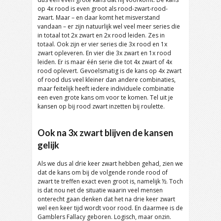
op 4x rood is even groot als rood-zwart-rood-
zwart. Maar – en daar komt het misverstand
vandaan – er zijn natuurlijk wel veel meer series die
in totaal tot 2x zwart en 2x rood leiden. Zes in
totaal. Ook zijn er vier series die 3x rood en 1x
zwart opleveren. En vier die 3x zwart en 1x rood
leiden. Er is maar één serie die tot 4x zwart of 4x
rood oplevert. Gevoelsmatig is de kans op 4x zwart
of rood dus veel kleiner dan andere combinaties,
maar feitelijk heeft iedere individuele combinatie
een even grote kans om voor te komen. Tel uit je
kansen op bij rood zwart inzetten bij roulette.
Ook na 3x zwart blijven de kansen
gelijk
Als we dus al drie keer zwart hebben gehad, zien we
dat de kans om bij de volgende ronde rood of
zwart te treffen exact even groot is, namelijk ½. Toch
is dat nou net de situatie waarin veel mensen
onterecht gaan denken dat het na drie keer zwart
wel een keer tijd wordt voor rood. En daarmee is de
Gamblers Fallacy geboren. Logisch, maar onzin.