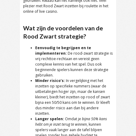
gebruiken. Kwaad kan het namelijk ook niet. Veel
plezier met Rood Zwart inzetten bij roulette in het
online of live casino.
Wat zijn de voordelen van de
Rood Zwart strategie?
Eenvoudig te begrijpen en te
implementeren:
De rood-zwart strategie is
vrij rechttoe-rechtaan en vereist geen
complexe kennis van het spel. Dus ook
beginnende spelers kunnen deze strategie
gebruiken.
Minder risico’s:
In vergelijking met het
inzetten op specifieke nummers (waar de
uitbetalingen hoger zijn, maar de kansen
kleiner), biedt het inzetten op rood of zwart
bijna een 50/50 kans om te winnen. Er kleeft
dus minder risico aan dan bij andere
inzetten.
Langer spelen:
Omdat je
bijna 50% kans
hebt om je inzet terug te winnen
, kunnen
spelers vaak langer aan de tafel blijven
spelen zonder hun gehele budget te