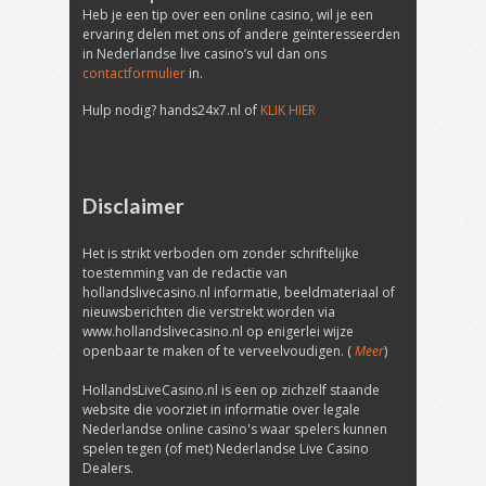
Heb je een tip over een online casino, wil je een
ervaring delen met ons of andere geïnteresseerden
in Nederlandse live casino’s vul dan ons
contactformulier
in.
Hulp nodig? hands24x7.nl of
KLIK HIER
Disclaimer
Het is strikt verboden om zonder schriftelijke
toestemming van de redactie van
hollandslivecasino.nl informatie, beeldmateriaal of
nieuwsberichten die verstrekt worden via
www.hollandslivecasino.nl op enigerlei wijze
openbaar te maken of te verveelvoudigen. (
Meer
)
HollandsLiveCasino.nl is een op zichzelf staande
website die voorziet in informatie over legale
Nederlandse online casino's waar spelers kunnen
spelen tegen (of met) Nederlandse Live Casino
Dealers.