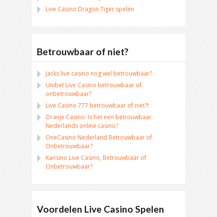
Live Casino Dragon Tiger spelen
Betrouwbaar of niet?
Jacks live casino nog wel betrouwbaar?
Unibet Live Casino betrouwbaar of
onbetrouwbaar?
Live Casino 777 betrouwbaar of niet?!
Oranje Casino: Is het een betrouwbaar
Nederlands online casino?
OneCasino Nederland Betrouwbaar of
Onbetrouwbaar?
Kansino Live Casino, Betrouwbaar of
Onbetrouwbaar?
Voordelen Live Casino Spelen