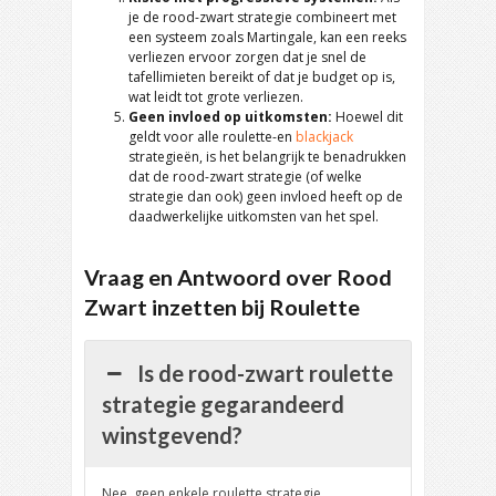
je de rood-zwart strategie combineert met
een systeem zoals Martingale, kan een reeks
verliezen ervoor zorgen dat je snel de
tafellimieten bereikt of dat je budget op is,
wat leidt tot grote verliezen.
Geen invloed op uitkomsten:
Hoewel dit
geldt voor alle roulette-en
blackjack
strategieën, is het belangrijk te benadrukken
dat de rood-zwart strategie (of welke
strategie dan ook) geen invloed heeft op de
daadwerkelijke uitkomsten van het spel.
Vraag en Antwoord over Rood
Zwart inzetten bij Roulette
Is de rood-zwart roulette
strategie gegarandeerd
winstgevend?
Nee, geen enkele roulette strategie