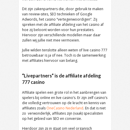
Dit zijn zakenpartners die, door gebruik te maken
van review-sites, SEO technieken of Google
Adwords, het casino “vertegenwoordigen”. Zij
spreken met de affiliate afdeling van het casino af
hoe zij beloont worden voor hun prestaties.
Hiervoor zijn verschillende modellen maar daar
zullen wij jullie niet mee vermoeien.
Jullie wilden tenslotte alleen weten of live casino 777
betrouwbaar is ja of nee. Toch is de samenwerking
met affiliates hiervoor van belang.
“Livepartners” is de affiliate afdeling
777 casino
Affiliate spelen een grote rol in het aanbrengen van
spelers bij online en live casino’s. Er zijn zelf casino’s
die volledig vertrouwen op de kracht en kennis van
affiliates zoals
OneCasino Nederland
. En dat is niet
zo verwonderlijk, affiliates zijn (vaak) specialisten
op het gebied van SEO en conversie.
Hierdoor zijn zij in staat om veel organisch