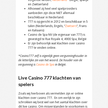
en Zwitserland
Alhoewel zij heel veel spelproviders
aanbieden zijn deze NIET allemaal
beschikbaar in Nederland.
777 is opgericht in 2012 en beschikbaar in 5
talen (Nederlands, Engels, “
Zwitsers
“, Frans
en Italiaans)
Casino de Spa NV (de eigenaar van 777) is
gevestigd te Rue Royale 4, 4900 Spa, België
Er zijn behoorlijk wat klachten over casino
777 te vinden online.
*Casino777 zelf is eigenlijk geen vergunninghouder in
de letterlijke zin van het woord. De houder van de
vergunning is
Casino de Spa
in België.
Live Casino 777 klachten van
spelers
Zoals wij hierboven als vermelden zijn er online
klachten over casino 777. En om eerlijk te zijn
schrokken wij best wel van het aantal klachten over
dit live casino. Om misverstanden te voorkomen is