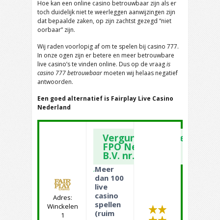
Hoe kan een online casino betrouwbaar zijn als er
toch duidelijk niet te weerleggen aanwijzingen zijn
dat bepaalde zaken, op zijn zachtst gezegd “niet
oorbaar” zijn.
Wij raden voorlopig af om te spelen bij casino 777.
In onze ogen zijn er betere en meer betrouwbare
live casino’s te vinden online. Dus op de vraag
is
casino 777 betrouwbaar
moeten wij helaas negatief
antwoorden.
Een goed alternatief is Fairplay Live Casino
Nederland
Vergunninghouder
FPO Nederland
B.V. nr. 1605
Meer
dan 100
live
casino
Adres:
spellen
Winckelen
(ruim
1