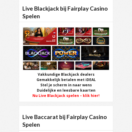
Live Blackjack bij Fairplay Casino
Spelen
Vakkundige Blackjack dealers
Gemakkelijk betalen met iDEAL
Stel je scherm in naar wens
Duidelijke en leesbare kaarten
Nu Live Blackjack spelen – klik hier!
Live Baccarat bij Fairplay Casino
Spelen