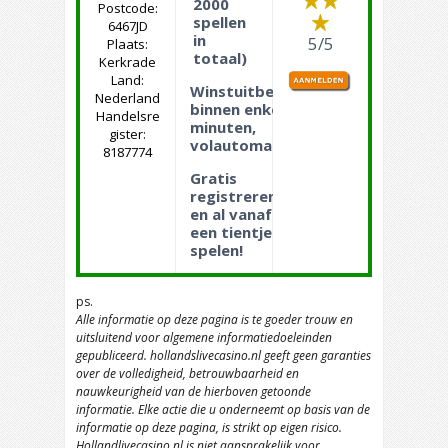
2000
Postcode:
spellen
6467JD
in
5/5
Plaats:
totaal)
Kerkrade
Land:
Winstuitbetalingen
Nederland
binnen enkele
Handelsre
minuten,
gister:
volautomatisch!
8187774
Gratis
registreren
en al vanaf
een tientje
spelen!
ps.
Alle informatie op deze pagina is te goeder trouw en
uitsluitend voor algemene informatiedoeleinden
gepubliceerd. hollandslivecasino.nl geeft geen garanties
over de volledigheid, betrouwbaarheid en
nauwkeurigheid van de hierboven getoonde
informatie. Elke actie die u onderneemt op basis van de
informatie op deze pagina, is strikt op eigen risico.
Hollandlivecasino.nl is niet aansprakelijk voor