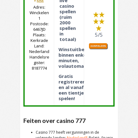
live
casino
Adres:
spellen
Winckelen
(ruim
1
2000
Postcode:
spellen
6467JD
in
5/5
Plaats:
totaal)
Kerkrade
Land:
Winstuitbetalingen
Nederland
binnen enkele
Handelsre
minuten,
gister:
volautomatisch!
8187774
Gratis
registreren
en al vanaf
een tientje
spelen!
Feiten over casino 777
Casino 777 heeft vergunningen in de
volgende landen;
Nederland*
België, Spanje