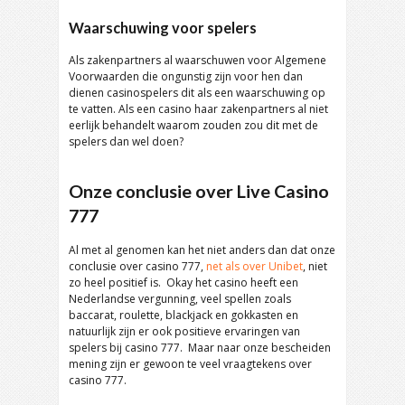
Waarschuwing voor spelers
Als zakenpartners al waarschuwen voor Algemene
Voorwaarden die ongunstig zijn voor hen dan
dienen casinospelers dit als een waarschuwing op
te vatten. Als een casino haar zakenpartners al niet
eerlijk behandelt waarom zouden zou dit met de
spelers dan wel doen?
Onze conclusie over Live Casino
777
Al met al genomen kan het niet anders dan dat onze
conclusie over casino 777,
net als over Unibet
, niet
zo heel positief is. Okay het casino heeft een
Nederlandse vergunning, veel spellen zoals
baccarat, roulette, blackjack en gokkasten en
natuurlijk zijn er ook positieve ervaringen van
spelers bij casino 777. Maar naar onze bescheiden
mening zijn er gewoon te veel vraagtekens over
casino 777.