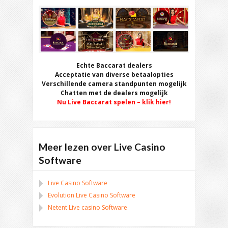
Echte Baccarat dealers
Acceptatie van diverse betaalopties
Verschillende camera standpunten mogelijk
Chatten met de dealers mogelijk
Nu Live Baccarat spelen – klik hier!
Meer lezen over Live Casino
Software
Live Casino Software
Evolution Live Casino Software
Netent Live casino Software