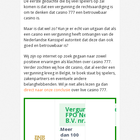
De eerste gedachte die bij veel spelers op zal
komen is dat een vergunning de rechtvaardiging is
om te denken dat casino 777 een betrouwbaar
casino is.
Maar is dat wel zo? Kun je er echt van uitgaan dat als
een casino een vergunning heeft ontvangen van de
Nederlandse Kansspel autoriteit dat deze dan ook
goed en betrouwbaar is?
Wij zijn op internet op zoek gegaan naar zowel
positieve ervaringen als klachten over casino 777.
Verder zochten wij hoe dit casino, dat al eerder een
vergunning kreeg in België, te boek staat bij spelers,
zakenpartners en eventuele andere
belanghebbenden. Wil je niet alles lezen ga dan
direct naar onze conclusie
over live casino 777.
Vergunninghouder
FPO Nederland
B.V. nr. 1605
Meer
dan 100