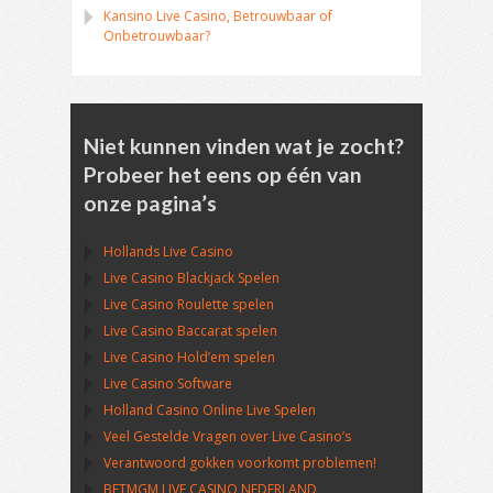
Kansino Live Casino, Betrouwbaar of
Onbetrouwbaar?
Niet kunnen vinden wat je zocht?
Probeer het eens op één van
onze pagina’s
Hollands Live Casino
Live Casino Blackjack Spelen
Live Casino Roulette spelen
Live Casino Baccarat spelen
Live Casino Hold’em spelen
Live Casino Software
Holland Casino Online Live Spelen
Veel Gestelde Vragen over Live Casino’s
Verantwoord gokken voorkomt problemen!
BETMGM LIVE CASINO NEDERLAND