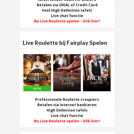
Betalen via iDEAL of Credit Card
Veel High Definition tafels
Live chat functie
Nu Live Roulette spelen – klik hier!
Live Roulette bij Fairplay Spelen
Professionele Roulette croupiers
Betalen via Internet bankieren
High Definition tafels
Live chat functie
Nu Live Roulette spelen – klik hier!