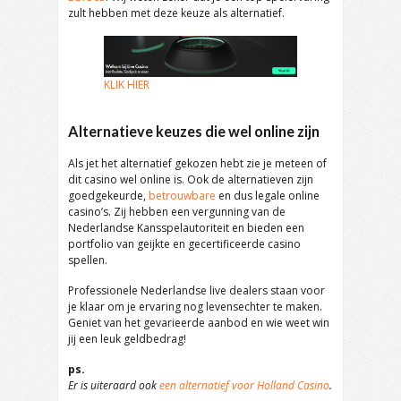
zult hebben met deze keuze als alternatief.
KLIK HIER
Alternatieve keuzes die wel online zijn
Als jet het alternatief gekozen hebt zie je meteen of
dit casino wel online is. Ook de alternatieven zijn
goedgekeurde,
betrouwbare
en dus legale online
casino’s. Zij hebben een vergunning van de
Nederlandse Kansspelautoriteit en bieden een
portfolio van geijkte en gecertificeerde casino
spellen.
Professionele Nederlandse live dealers staan voor
je klaar om je ervaring nog levensechter te maken.
Geniet van het gevarieerde aanbod en wie weet win
jij een leuk geldbedrag!
ps.
Er is uiteraard ook
een alternatief voor Holland Casino
.