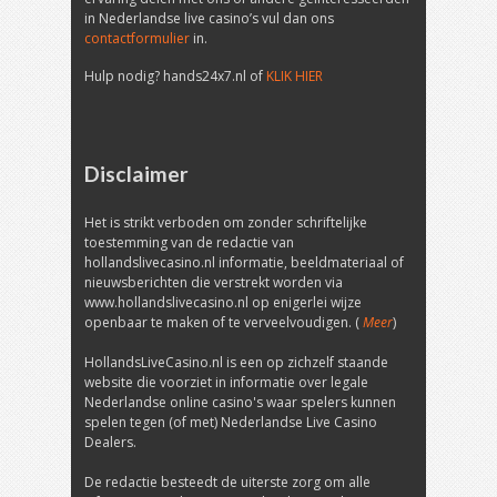
in Nederlandse live casino’s vul dan ons
contactformulier
in.
Hulp nodig? hands24x7.nl of
KLIK HIER
Disclaimer
Het is strikt verboden om zonder schriftelijke
toestemming van de redactie van
hollandslivecasino.nl informatie, beeldmateriaal of
nieuwsberichten die verstrekt worden via
www.hollandslivecasino.nl op enigerlei wijze
openbaar te maken of te verveelvoudigen. (
Meer
)
HollandsLiveCasino.nl is een op zichzelf staande
website die voorziet in informatie over legale
Nederlandse online casino's waar spelers kunnen
spelen tegen (of met) Nederlandse Live Casino
Dealers.
De redactie besteedt de uiterste zorg om alle