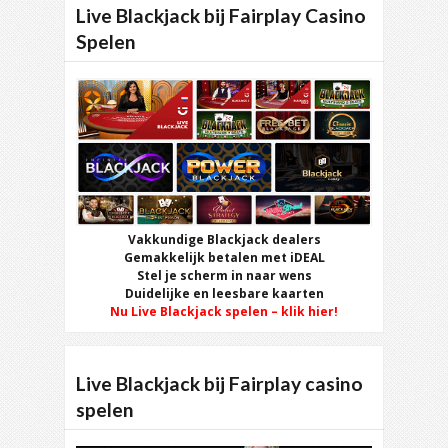
Live Blackjack bij Fairplay Casino
Spelen
Vakkundige Blackjack dealers
Gemakkelijk betalen met iDEAL
Stel je scherm in naar wens
Duidelijke en leesbare kaarten
Nu Live Blackjack spelen – klik hier!
Live Blackjack bij Fairplay casino
spelen