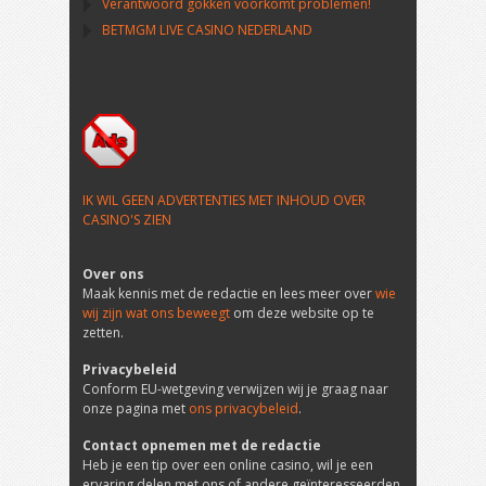
Verantwoord gokken voorkomt problemen!
BETMGM LIVE CASINO NEDERLAND
IK WIL GEEN ADVERTENTIES MET INHOUD OVER
CASINO'S ZIEN
Over ons
Maak kennis met de redactie en lees meer over
wie
wij zijn wat ons beweegt
om deze website op te
zetten.
Privacybeleid
Conform EU-wetgeving verwijzen wij je graag naar
onze pagina met
ons privacybeleid
.
Contact opnemen met de redactie
Heb je een tip over een online casino, wil je een
ervaring delen met ons of andere geïnteresseerden