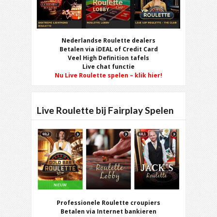
Nederlandse Roulette dealers
Betalen via iDEAL of Credit Card
Veel High Definition tafels
Live chat functie
Nu Live Roulette spelen – klik hier!
Live Roulette bij Fairplay Spelen
Professionele Roulette croupiers
Betalen via Internet bankieren