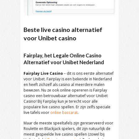
Beste live casino alternatief
voor Unibet casino
Fairplay, het Legale Online Casino
Alternatief voor Unibet Nederland
Fairplay Live Casino
– dit is ons eerste alternatief
voor Unibet. Fairplay is een bekende in Nederland
en heeft zichzelf als casino al meerdere malen
bewezen. Nu ze ook online opereren is Fairplay
casino een betrouwbaar alternatief voor Unibet
Casino! Bij Fairplay kun je terecht voor alle
populaire live casino spellen. Er zijn zelfs speciale
live tafels voor
online baccarat
.
Maar de meeste speeltafels zijn gereserveerd voor
Roulette en Blackjack spelers, dit zijn natuurlijk de
meest gespeelde live casino spellen (zowel bij