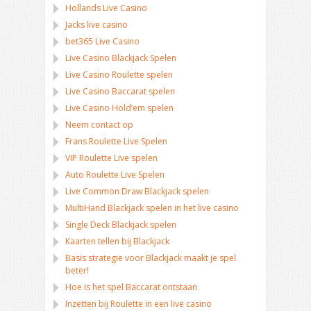
Hollands Live Casino
Jacks live casino
bet365 Live Casino
Live Casino Blackjack Spelen
Live Casino Roulette spelen
Live Casino Baccarat spelen
Live Casino Hold’em spelen
Neem contact op
Frans Roulette Live Spelen
VIP Roulette Live spelen
Auto Roulette Live Spelen
Live Common Draw Blackjack spelen
MultiHand Blackjack spelen in het live casino
Single Deck Blackjack spelen
Kaarten tellen bij Blackjack
Basis strategie voor Blackjack maakt je spel
beter!
Hoe is het spel Baccarat ontstaan
Inzetten bij Roulette in een live casino