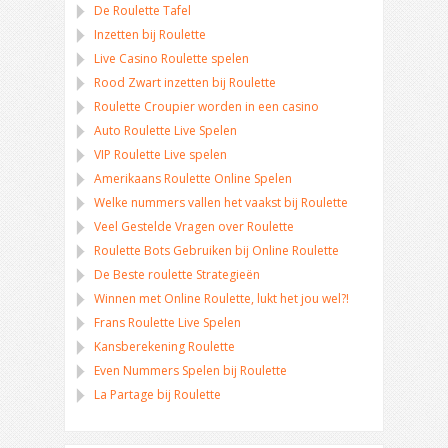
De Roulette Tafel
Inzetten bij Roulette
Live Casino Roulette spelen
Rood Zwart inzetten bij Roulette
Roulette Croupier worden in een casino
Auto Roulette Live Spelen
VIP Roulette Live spelen
Amerikaans Roulette Online Spelen
Welke nummers vallen het vaakst bij Roulette
Veel Gestelde Vragen over Roulette
Roulette Bots Gebruiken bij Online Roulette
De Beste roulette Strategieën
Winnen met Online Roulette, lukt het jou wel?!
Frans Roulette Live Spelen
Kansberekening Roulette
Even Nummers Spelen bij Roulette
La Partage bij Roulette