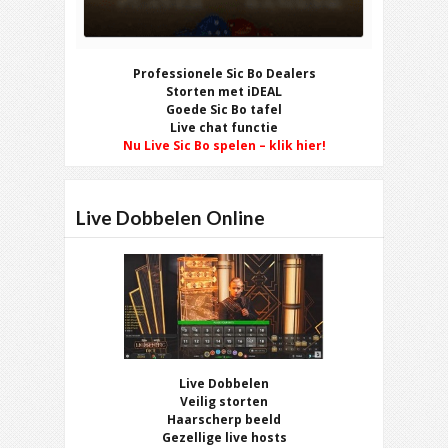
Professionele Sic Bo Dealers
Storten met iDEAL
Goede Sic Bo tafel
Live chat functie
Nu Live Sic Bo spelen – klik hier!
Live Dobbelen Online
Live Dobbelen
Veilig storten
Haarscherp beeld
Gezellige live hosts