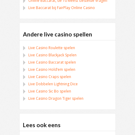
Online Baccarat, de 10 Meest Gestelde Vragen
Live Baccarat bij FairPlay Online Casino
Andere live casino spellen
Live Casino Roulette spelen
Live Casino Blackjack Spelen
Live Casino Baccarat spelen
Live Casino Hold’em spelen
Live Casino Craps spelen
Live Dobbelen Lightning Dice
Live Casino Sic Bo spelen
Live Casino Dragon Tiger spelen
Lees ook eens