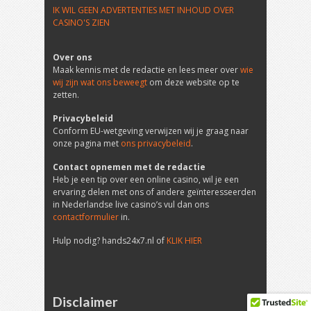
IK WIL GEEN ADVERTENTIES MET INHOUD OVER
CASINO'S ZIEN
Over ons
Maak kennis met de redactie en lees meer over
wie
wij zijn wat ons beweegt
om deze website op te
zetten.
Privacybeleid
Conform EU-wetgeving verwijzen wij je graag naar
onze pagina met
ons privacybeleid
.
Contact opnemen met de redactie
Heb je een tip over een online casino, wil je een
ervaring delen met ons of andere geïnteresseerden
in Nederlandse live casino’s vul dan ons
contactformulier
in.
Hulp nodig? hands24x7.nl of
KLIK HIER
Disclaimer