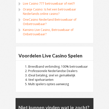
Live Casino 777 betrouwbaar of niet?!
Oranje Casino: Is het een betrouwbaar
Nederlands online casino?
OneCasino Nederland Betrouwbaar of
Onbetrouwbaar?
Kansino Live Casino, Betrouwbaar of
Onbetrouwbaar?
Voordelen Live Casino Spelen
Breedband verbinding, 100% betrouwbaar
Professionele Nederlandse Dealers
iDeal betaling, snel en gemakkelijk
Veel spelvarianten
Multi spelers opties aanwezig
Niet kunnen vinden wat je zocht?