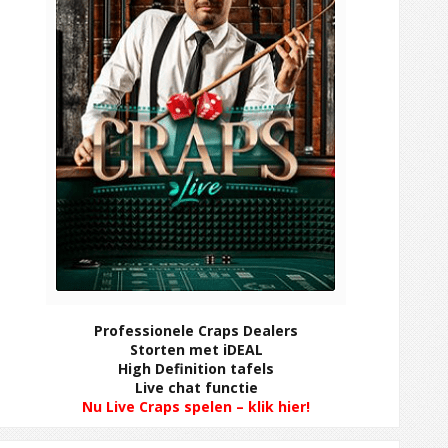
Professionele Craps Dealers
Storten met iDEAL
High Definition tafels
Live chat functie
Nu Live Craps spelen – klik hier!