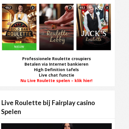
Professionele Roulette croupiers
Betalen via Internet bankieren
High Definition tafels
Live chat functie
Nu Live Roulette spelen – klik hier!
Live Roulette bij Fairplay casino
Spelen