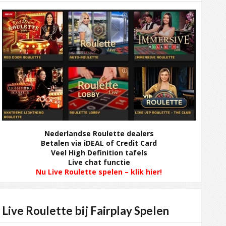
Nederlandse Roulette dealers
Betalen via iDEAL of Credit Card
Veel High Definition tafels
Live chat functie
Nu Live Roulette spelen – klik hier!
Live Roulette bij Fairplay Spelen