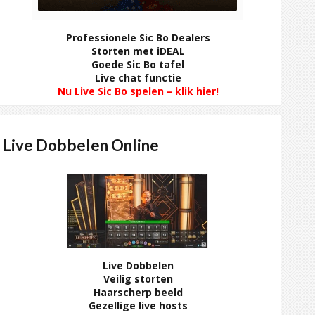
Professionele Sic Bo Dealers
Storten met iDEAL
Goede Sic Bo tafel
Live chat functie
Nu Live Sic Bo spelen – klik hier!
Live Dobbelen Online
Live Dobbelen
Veilig storten
Haarscherp beeld
Gezellige live hosts