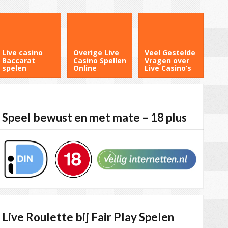
Live casino
Overige Live
Veel Gestelde
Baccarat
Casino Spellen
Vragen over
spelen
Online
Live Casino’s
Speel bewust en met mate – 18 plus
Live Roulette bij Fair Play Spelen